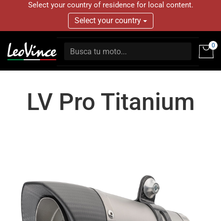
Select your country of residence for local content.
Select your country
0
LV Pro Titanium