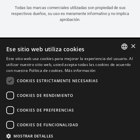
Todas las marcas comerciales utilizadas son propiedad de sus
respectivos dueños, su uso es meramente informativo y no implica
aprobación.
×
Ese sitio web utiliza cookies
Este sitio web usa cookies para mejorar la experiencia del usuario. Al
ITALIAN
utilizar nuestro sitio web, usted acepta todas las cookies de acuerdo
con nuestra Política de cookies.
Más información
ENGLISH
COOKIES ESTRICTAMENTE NECESARIAS
FRENCH
SPANISH
COOKIES DE RENDIMIENTO
GERMAN
COOKIES DE PREFERENCIAS
Español (España)
COOKIES DE FUNCIONALIDAD
Política de Confidencialidad
Cookie Settings
Política de Cookies
MOSTRAR DETALLES
Store Policy