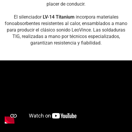
placer de conducir.
El silenciador
LV-14 Titanium
incorpora materiales
fonoabsorbentes resistentes al calor, ensamblados a mano
para producir el clásico sonido LeoVince. Las soldaduras
TIG, realizadas a mano por técnicos especializados,
garantizan resistencia y fiabilidad.