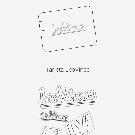
Tarjeta LeoVince