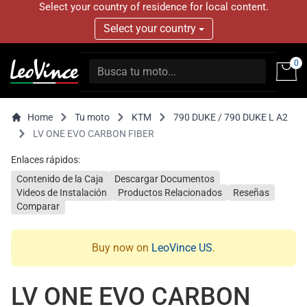
Select your country of residence for local content.
Select your country
0
Home
Tu moto
KTM
790 DUKE / 790 DUKE L A2
LV ONE EVO CARBON FIBER
Enlaces rápidos:
Contenido de la Caja
Descargar Documentos
Videos de Instalación
Productos Relacionados
Reseñas
Comparar
Buy now on
LeoVince US
.
LV ONE EVO CARBON