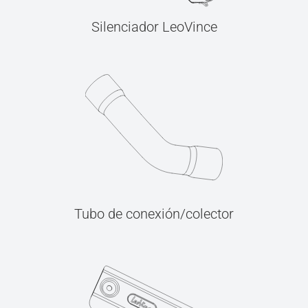
Silenciador LeoVince
Tubo de conexión/colector