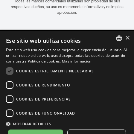
Todas las marcas comerciales utilizadas son propiedad de sus
respectivos dueños, su uso es meramente informativo y no implica
aprobación.
×
Ese sitio web utiliza cookies
Este sitio web usa cookies para mejorar la experiencia del usuario. Al
ITALIAN
utilizar nuestro sitio web, usted acepta todas las cookies de acuerdo
con nuestra Política de cookies.
Más información
ENGLISH
COOKIES ESTRICTAMENTE NECESARIAS
FRENCH
SPANISH
COOKIES DE RENDIMIENTO
GERMAN
COOKIES DE PREFERENCIAS
Español (España)
COOKIES DE FUNCIONALIDAD
Política de Confidencialidad
Cookie Settings
Política de Cookies
MOSTRAR DETALLES
Store Policy