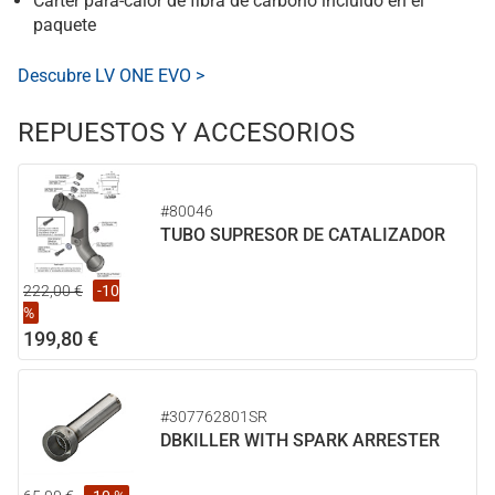
Cárter para-calor de fibra de carbono incluido en el
paquete
Descubre LV ONE EVO >
REPUESTOS Y ACCESORIOS
#80046
TUBO SUPRESOR DE CATALIZADOR
222,00 €
-10
%
199,80 €
#307762801SR
DBKILLER WITH SPARK ARRESTER