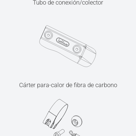
Tubo de conexión/colector
Cárter para-calor de fibra de carbono