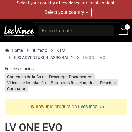
Select your country of residence for local content.
Select your country
0
Home
Tu moto
KTM
890 ADVENTURE/L A2/R/RALLY
LV ONE EVO
Enlaces rápidos:
Contenido de la Caja
Descargar Documentos
Videos de Instalación
Productos Relacionados
Reseñas
Comparar
Buy now this product on
LeoVince US
.
LV ONE EVO