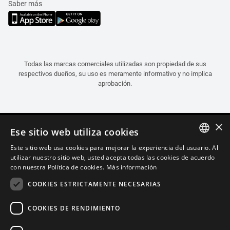
Saber más
Todas las marcas comerciales utilizadas son propiedad de sus
respectivos dueños, su uso es meramente informativo y no implica
aprobación.
×
Ese sitio web utiliza cookies
Este sitio web usa cookies para mejorar la experiencia del usuario. Al
ITALIAN
utilizar nuestro sitio web, usted acepta todas las cookies de acuerdo
con nuestra Política de cookies.
Más información
ENGLISH
COOKIES ESTRICTAMENTE NECESARIAS
FRENCH
SPANISH
COOKIES DE RENDIMIENTO
GERMAN