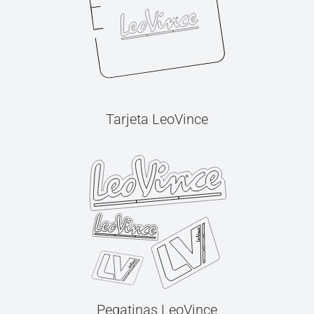
Tarjeta LeoVince
Pegatinas LeoVince