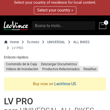
Select your country of residence for local content.
Select your country
0
Home
Tu moto
UNIVERSAL
ALL BIKES
LV PRO
Enlaces rápidos:
Contenido de la Caja
Descargar Documentos
Videos de Instalación
Productos Relacionados
Reseñas
Buy now on
LeoVince US
.
LV PRO