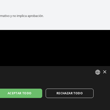
mativo y no implica aprobación.
×
ITALIAN
ACEPTAR TODO
RECHAZAR TODO
ENGLISH
FRENCH
licy