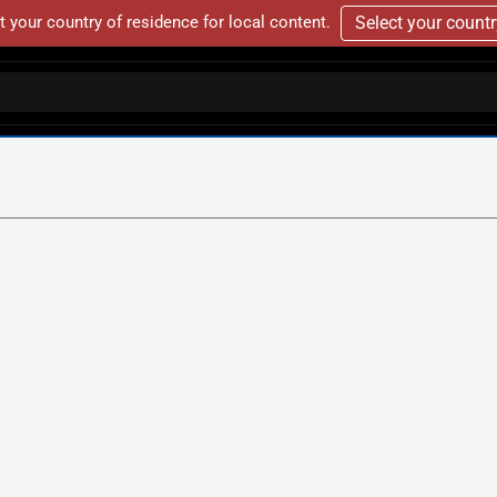
t your country of residence for local content.
Select your count