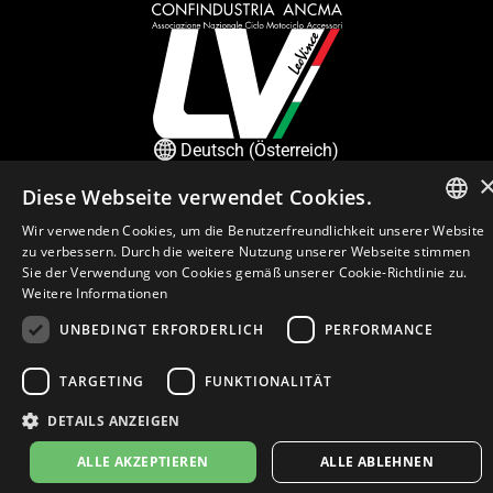
Deutsch (Österreich)
Diese Webseite verwendet Cookies.
Datenschutzerklärung
Cookie Settings
Cookie-Erklärung
Wir verwenden Cookies, um die Benutzerfreundlichkeit unserer Website
ITALIAN
Geschäftsrichtlinien
zu verbessern. Durch die weitere Nutzung unserer Webseite stimmen
Sie der Verwendung von Cookies gemäß unserer Cookie-Richtlinie zu.
ENGLISH
© 2026
leovince.com
by BELGROVE -
VAT #: 1080016712
Weitere Informationen
FRENCH
UNBEDINGT ERFORDERLICH
PERFORMANCE
SPANISH
TARGETING
FUNKTIONALITÄT
GERMAN
DETAILS ANZEIGEN
ALLE AKZEPTIEREN
ALLE ABLEHNEN