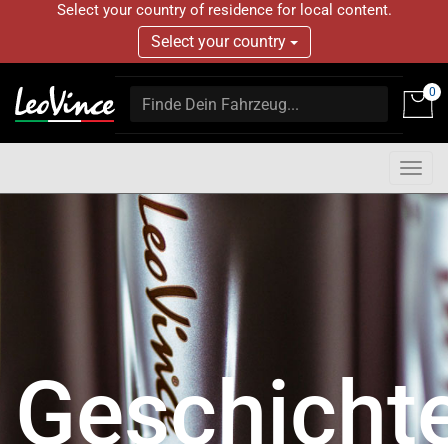
Select your country of residence for local content.
Select your country
0
Togg
navig
Geschicht