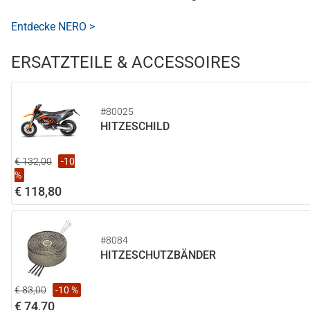
Entdecke NERO >
ERSATZTEILE & ACCESSOIRES
#80025
HITZESCHILD
€ 132,00
-10
%
€ 118,80
#8084
HITZESCHUTZBÄNDER
€ 83,00
-10 %
€ 74,70