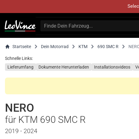
Selec
Startseite
Dein Motorrad
KTM
690 SMC R
NER
Schnelle Links:
Lieferumfang
Dokumente Herunterladen
Installationsvideos
V
NERO
für KTM 690 SMC R
2019 - 2024