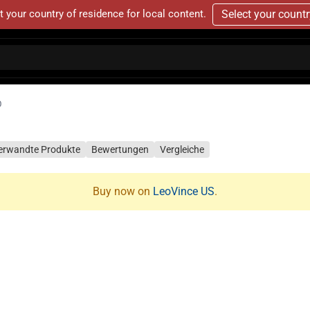
t your country of residence for local content.
Select your count
O
erwandte Produkte
Bewertungen
Vergleiche
Buy now on
LeoVince US
.