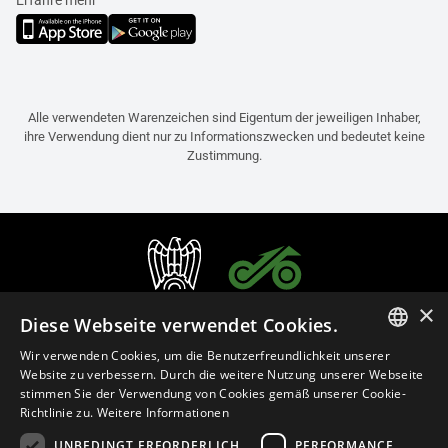
Alle verwendeten Warenzeichen sind Eigentum der jeweiligen Inhaber,
ihre Verwendung dient nur zu Informationszwecken und bedeutet keine
Zustimmung.
×
Diese Webseite verwendet Cookies.
Wir verwenden Cookies, um die Benutzerfreundlichkeit unserer
ITALIAN
Website zu verbessern. Durch die weitere Nutzung unserer Webseite
stimmen Sie der Verwendung von Cookies gemäß unserer Cookie-
ENGLISH
Richtlinie zu.
Weitere Informationen
FRENCH
UNBEDINGT ERFORDERLICH
PERFORMANCE
Deutsch (Österreich)