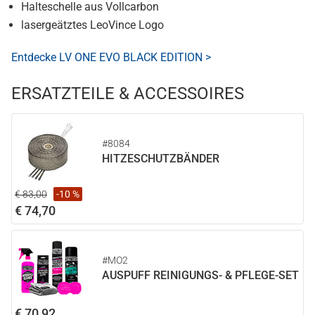
Halteschelle aus Vollcarbon
lasergeätztes LeoVince Logo
Entdecke LV ONE EVO BLACK EDITION >
ERSATZTEILE & ACCESSOIRES
#8084
HITZESCHUTZBÄNDER
€ 83,00
-10 %
€ 74,70
#MO2
AUSPUFF REINIGUNGS- & PFLEGE-SET
€ 70,92