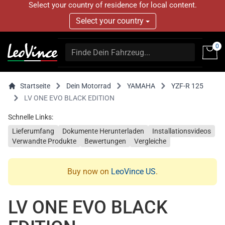
Select your country of residence for local content.
Select your country
0
Startseite
Dein Motorrad
YAMAHA
YZF-R 125
LV ONE EVO BLACK EDITION
Schnelle Links:
Lieferumfang
Dokumente Herunterladen
Installationsvideos
Verwandte Produkte
Bewertungen
Vergleiche
Buy now on
LeoVince US
.
LV ONE EVO BLACK