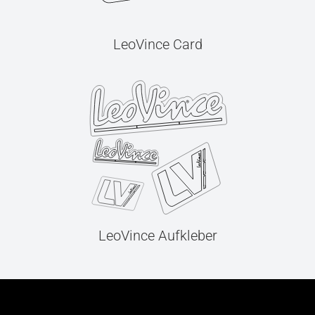
LeoVince Card
LeoVince Aufkleber