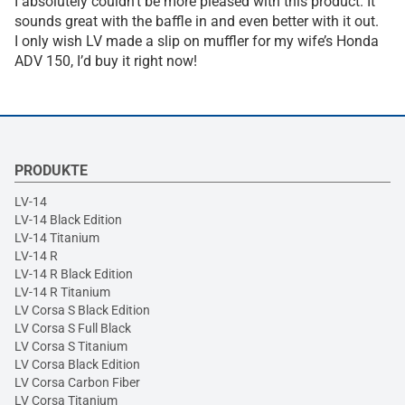
I absolutely couldn’t be more pleased with this product. It
sounds great with the baffle in and even better with it out.
I only wish LV made a slip on muffler for my wife’s Honda
ADV 150, I’d buy it right now!
PRODUKTE
LV-14
LV-14 Black Edition
LV-14 Titanium
LV-14 R
LV-14 R Black Edition
LV-14 R Titanium
LV Corsa S Black Edition
LV Corsa S Full Black
LV Corsa S Titanium
LV Corsa Black Edition
LV Corsa Carbon Fiber
LV Corsa Titanium