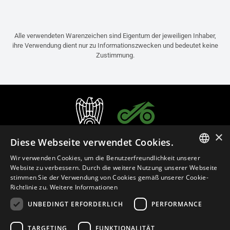
Alle verwendeten Warenzeichen sind Eigentum der jeweiligen Inhaber,
ihre Verwendung dient nur zu Informationszwecken und bedeutet keine
Zustimmung.
×
Diese Webseite verwendet Cookies.
Wir verwenden Cookies, um die Benutzerfreundlichkeit unserer
ITALIAN
Website zu verbessern. Durch die weitere Nutzung unserer Webseite
stimmen Sie der Verwendung von Cookies gemäß unserer Cookie-
ENGLISH
Richtlinie zu.
Weitere Informationen
FRENCH
UNBEDINGT ERFORDERLICH
PERFORMANCE
Deutsch (Österreich)
SPANISH
TARGETING
FUNKTIONALITÄT