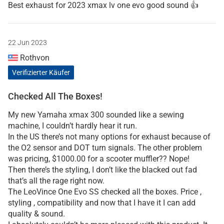
Best exhaust for 2023 xmax lv one evo good sound 👍
22 Jun 2023
Rothvon
Verifizierter Käufer
Checked All The Boxes!
My new Yamaha xmax 300 sounded like a sewing
machine, I couldn’t hardly hear it run.
In the US there’s not many options for exhaust because of
the O2 sensor and DOT turn signals. The other problem
was pricing, $1000.00 for a scooter muffler?? Nope!
Then there’s the styling, I don’t like the blacked out fad
that’s all the rage right now.
The LeoVince One Evo SS checked all the boxes. Price ,
styling , compatibility and now that I have it I can add
quality & sound.