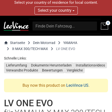
Select your country of residence for local content.
Select your country
0
Startseite
Dein Motorrad
YAMAHA
X-MAX 300/TECH MAX
LV ONE EVO
Schnelle Links:
Lieferumfang
Dokumente Herunterladen
Installationsvideos
Verwandte Produkte
Bewertungen
Vergleiche
Buy now this product on
LeoVince US
.
LV ONE EVO