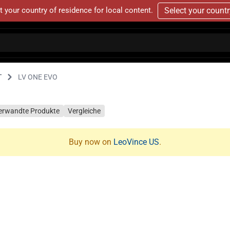
t your country of residence for local content.
Select your count
T
LV ONE EVO
erwandte Produkte
Vergleiche
Buy now on
LeoVince US
.