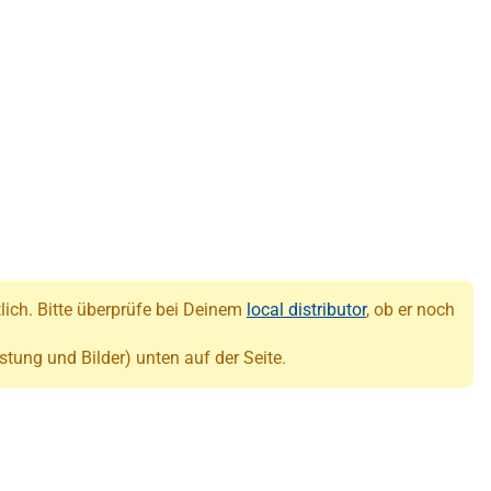
tlich. Bitte überprüfe bei Deinem
local distributor
, ob er noch
stung und Bilder) unten auf der Seite.