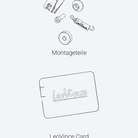
Montageteile
LeoVince Card