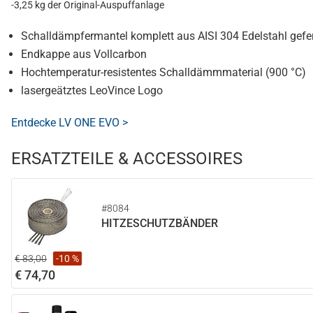
-3,25 kg der Original-Auspuffanlage
Schalldämpfermantel komplett aus AISI 304 Edelstahl gefer
Endkappe aus Vollcarbon
Hochtemperatur-resistentes Schalldämmmaterial (900 °C)
lasergeätztes LeoVince Logo
Entdecke LV ONE EVO >
ERSATZTEILE & ACCESSOIRES
#8084
HITZESCHUTZBÄNDER
€ 83,00
-10 %
€ 74,70