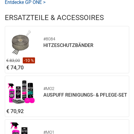
Entdecke GP ONE >
ERSATZTEILE & ACCESSOIRES
#8084
HITZESCHUTZBÄNDER
€ 83,00
-10 %
€ 74,70
#MO2
AUSPUFF REINIGUNGS- & PFLEGE-SET
€ 70,92
#MO1