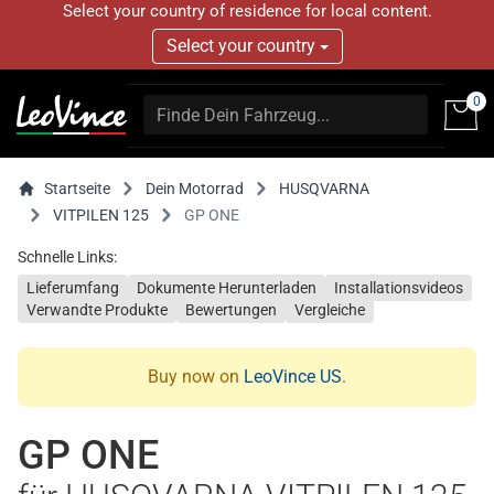
Select your country of residence for local content.
Select your country
0
Startseite
Dein Motorrad
HUSQVARNA
VITPILEN 125
GP ONE
Schnelle Links:
Lieferumfang
Dokumente Herunterladen
Installationsvideos
Verwandte Produkte
Bewertungen
Vergleiche
Buy now on
LeoVince US
.
GP ONE