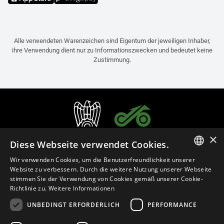
Alle verwendeten Warenzeichen sind Eigentum der jeweiligen Inhaber,
ihre Verwendung dient nur zu Informationszwecken und bedeutet keine
Zustimmung.
×
Diese Webseite verwendet Cookies.
Wir verwenden Cookies, um die Benutzerfreundlichkeit unserer
ITALIAN
Website zu verbessern. Durch die weitere Nutzung unserer Webseite
stimmen Sie der Verwendung von Cookies gemäß unserer Cookie-
ENGLISH
Richtlinie zu.
Weitere Informationen
FRENCH
UNBEDINGT ERFORDERLICH
PERFORMANCE
Deutsch (Österreich)
SPANISH