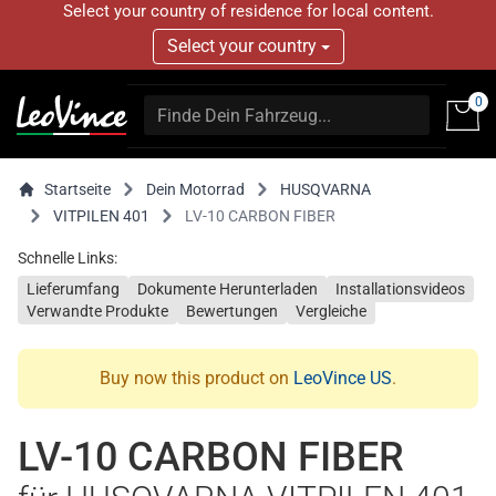
Select your country of residence for local content.
Select your country
0
Startseite
Dein Motorrad
HUSQVARNA
VITPILEN 401
LV-10 CARBON FIBER
Schnelle Links:
Lieferumfang
Dokumente Herunterladen
Installationsvideos
Verwandte Produkte
Bewertungen
Vergleiche
Buy now this product on
LeoVince US
.
LV-10 CARBON FIBER