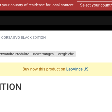
t your country of residence for local content.
Select your count
 CORSA EVO BLACK EDITION
erwandte Produkte
Bewertungen
Vergleiche
Buy now this product on
LeoVince US
.
ITION