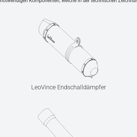
ug notwendigen Komponenten, welche in der technischen Zeichnu
LeoVince Endschalldämpfer