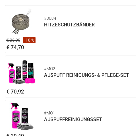
#8084
HITZESCHUTZBÄNDER
€ 83,00
-10 %
€ 74,70
#MO2
AUSPUFF REINIGUNGS- & PFLEGE-SET
€ 70,92
#MO1
AUSPUFFREINIGUNGSSET
€ 29,49