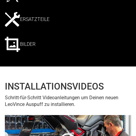
ERSATZTEILE
BILDER
INSTALLATIONSVIDEOS
Schritt-für-Schritt Videoanleitungen um Deinen neuen
LeoVince Auspuff zu installieren.