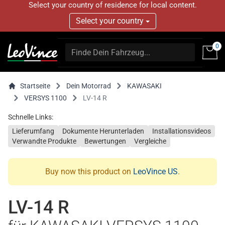
Select your country of residence for local content.
Select your country
0
Startseite
Dein Motorrad
KAWASAKI
VERSYS 1100
LV-14 R
Schnelle Links:
Lieferumfang
Dokumente Herunterladen
Installationsvideos
Verwandte Produkte
Bewertungen
Vergleiche
Buy now this product on
LeoVince US
.
LV-14 R