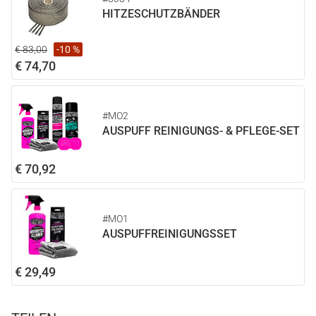
HITZESCHUTZBÄNDER
€ 83,00
-10 %
€ 74,70
#MO2
AUSPUFF REINIGUNGS- & PFLEGE-SET
€ 70,92
#MO1
AUSPUFFREINIGUNGSSET
€ 29,49