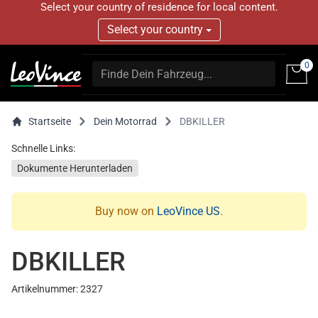
Select your country of residence for local content.
Select your country
0
Startseite
Dein Motorrad
DBKILLER
Schnelle Links:
Dokumente Herunterladen
Buy now on
LeoVince US
.
DBKILLER
Artikelnummer: 2327