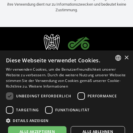
ihre Verwendung dient nur zu Informationszwecken und bedeutet keine
Zustimmung.
×
Diese Webseite verwendet Cookies.
Wir verwenden Cookies, um die Benutzerfreundlichkeit unserer
ITALIAN
Website zu verbessern. Durch die weitere Nutzung unserer Webseite
stimmen Sie der Verwendung von Cookies gemäß unserer Cookie-
ENGLISH
Richtlinie zu.
Weitere Informationen
FRENCH
UNBEDINGT ERFORDERLICH
PERFORMANCE
Deutsch (Österreich)
SPANISH
TARGETING
FUNKTIONALITÄT
GERMAN
Datenschutzerklärung
Cookie Settings
Cookie-Erklärung
DETAILS ANZEIGEN
Geschäftsrichtlinien
ALLE AKZEPTIEREN
ALLE ABLEHNEN