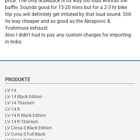
price. The only drawback is its way too loud without the
baffle. Sounds good for 15-20 mins but for a 2-3 hr bike
trip you will definitely get irritated by that loud sound. Still
its way cheaper and as good as the Akrapovic &
Yoshimura exhaust.
Also I didn't had to pay any custom charges for importing
in India.
PRODUKTE
LV-14
LV-14 Black Edition
LV-14 Titanium
LV-14 R
LV-14 R Black Edition
LV-14 R Titanium
LV Corsa S Black Edition
LV Corsa S Full Black