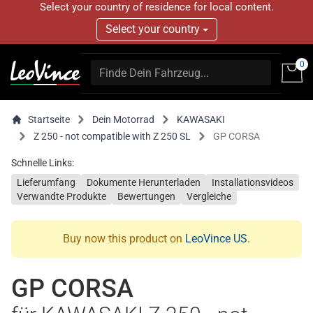
Select your country of residence for local content.
Select your country
0
Startseite
Dein Motorrad
KAWASAKI
Z 250 - not compatible with Z 250 SL
GP CORSA
Schnelle Links:
Lieferumfang
Dokumente Herunterladen
Installationsvideos
Verwandte Produkte
Bewertungen
Vergleiche
Buy now this product on
LeoVince US
.
GP CORSA