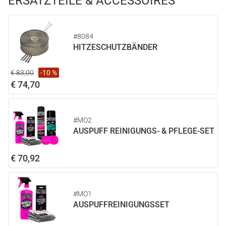
ERSATZTEILE & ACCESSOIRES
#8084
HITZESCHUTZBÄNDER
€ 83,00
-10 %
€ 74,70
#MO2
AUSPUFF REINIGUNGS- & PFLEGE-SET
€ 70,92
#MO1
AUSPUFFREINIGUNGSSET