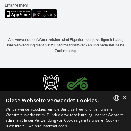
Erfahre mehr
Alle verwendeten Warenzeichen sind Eigentum der jeweiligen Inhaber,
ihre Verwendung dient nur zu Informationszwecken und bedeutet keine
Zustimmung.
×
Diese Webseite verwendet Cookies.
Wir verwenden Cookies, um die Benutzerfreundlichkeit unserer
ITALIAN
Website zu verbessern. Durch die weitere Nutzung unserer Webseite
stimmen Sie der Verwendung von Cookies gemäß unserer Cookie-
ENGLISH
Richtlinie zu.
Weitere Informationen