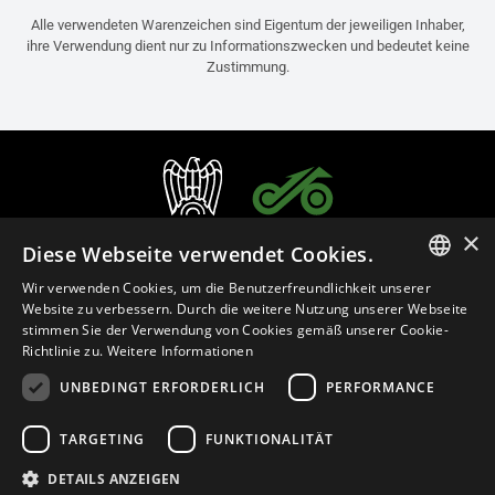
Alle verwendeten Warenzeichen sind Eigentum der jeweiligen Inhaber,
ihre Verwendung dient nur zu Informationszwecken und bedeutet keine
Zustimmung.
×
Diese Webseite verwendet Cookies.
Wir verwenden Cookies, um die Benutzerfreundlichkeit unserer
ITALIAN
Website zu verbessern. Durch die weitere Nutzung unserer Webseite
stimmen Sie der Verwendung von Cookies gemäß unserer Cookie-
ENGLISH
Richtlinie zu.
Weitere Informationen
FRENCH
UNBEDINGT ERFORDERLICH
PERFORMANCE
Deutsch (Österreich)
SPANISH
TARGETING
FUNKTIONALITÄT
GERMAN
Datenschutzerklärung
Cookie Settings
Cookie-Erklärung
DETAILS ANZEIGEN
Geschäftsrichtlinien