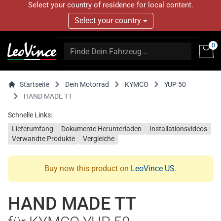
Select your country of residence for local content.
Select your country
0
Startseite
Dein Motorrad
KYMCO
YUP 50
HAND MADE TT
Schnelle Links:
Lieferumfang
Dokumente Herunterladen
Installationsvideos
Verwandte Produkte
Vergleiche
Buy now this product on
LeoVince US
.
HAND MADE TT