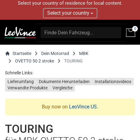
Select your country of residence for local content.
Select your country
0
Startseite
Dein Motorrad
MBK
OVETTO 50 2 stroke
TOURING
Schnelle Links:
Lieferumfang
Dokumente Herunterladen
Installationsvideos
Verwandte Produkte
Vergleiche
Buy now on
LeoVince US
.
TOURING