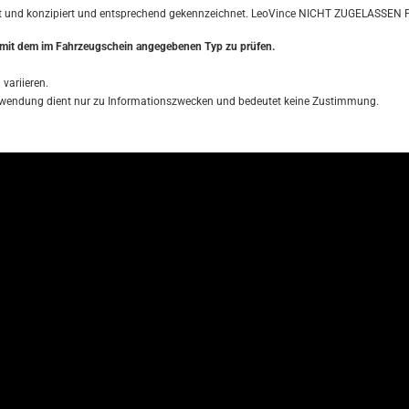
t und konzipiert und entsprechend gekennzeichnet. LeoVince NICHT ZUGELASSEN Pro
t mit dem im Fahrzeugschein angegebenen Typ zu prüfen.
variieren.
Verwendung dient nur zu Informationszwecken und bedeutet keine Zustimmung.