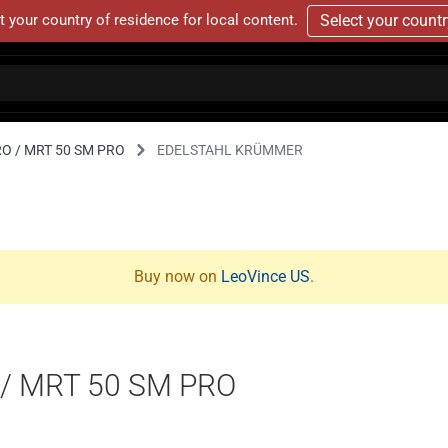
t your country of residence for local content.
Select your count
RO / MRT 50 SM PRO
EDELSTAHL KRÜMMER
Buy now on
LeoVince US
.
 / MRT 50 SM PRO