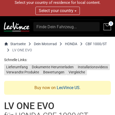
Select your country of residence for local content.
Select your country
0
Startseite
Dein Motorrad
HONDA
CBF 1000/ST
LV ONE EVO
Schnelle Links:
Lieferumfang
Dokumente Herunterladen
Installationsvideos
Verwandte Produkte
Bewertungen
Vergleiche
Buy now on
LeoVince US
.
LV ONE EVO