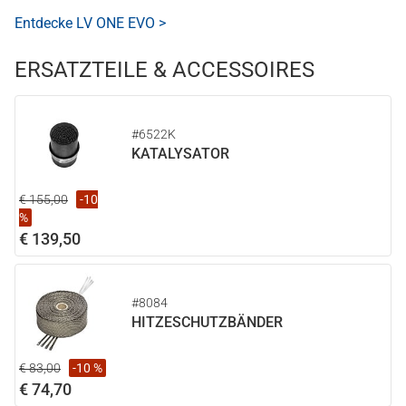
Entdecke LV ONE EVO >
ERSATZTEILE & ACCESSOIRES
#6522K
KATALYSATOR
€ 155,00
-10
%
€ 139,50
#8084
HITZESCHUTZBÄNDER
€ 83,00
-10 %
€ 74,70