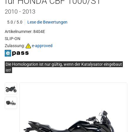
für HONDA CBF 1000/ST
2010 - 2013
5.0 / 5.0
Lese die Bewertungen
Artikelnummer: 8404E
SLIP-ON
Zulassung:
e-approved
Die Homologation ist nur gültig, wenn der Katalysator eingebaut
ist!