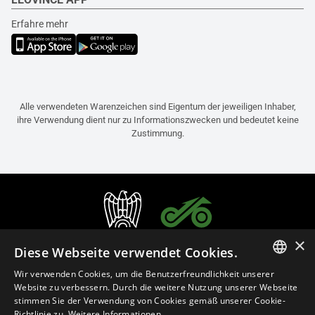
Erfahre mehr
Alle verwendeten Warenzeichen sind Eigentum der jeweiligen Inhaber,
ihre Verwendung dient nur zu Informationszwecken und bedeutet keine
Zustimmung.
×
Diese Webseite verwendet Cookies.
Wir verwenden Cookies, um die Benutzerfreundlichkeit unserer
ITALIAN
Website zu verbessern. Durch die weitere Nutzung unserer Webseite
stimmen Sie der Verwendung von Cookies gemäß unserer Cookie-
ENGLISH
Richtlinie zu.
Weitere Informationen