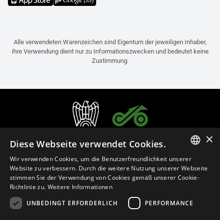
Alle verwendeten Warenzeichen sind Eigentum der jeweiligen Inhaber,
ihre Verwendung dient nur zu Informationszwecken und bedeutet keine
Zustimmung.
×
Diese Webseite verwendet Cookies.
Wir verwenden Cookies, um die Benutzerfreundlichkeit unserer
ITALIAN
Website zu verbessern. Durch die weitere Nutzung unserer Webseite
stimmen Sie der Verwendung von Cookies gemäß unserer Cookie-
ENGLISH
Richtlinie zu.
Weitere Informationen
FRENCH
UNBEDINGT ERFORDERLICH
PERFORMANCE
Deutsch (Österreich)
SPANISH