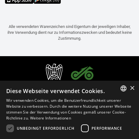
Alle verwendeten Warenzeichen sind Eigentum der jeweiligen Inhaber,
ihre Verwendung dient nur zu Informationszwecken und bedeutet keine
Zustimmung.
×
Diese Webseite verwendet Cookies.
Wir verwenden Cookies, um die Benutzerfreundlichkeit unserer
ITALIAN
Website zu verbessern. Durch die weitere Nutzung unserer Webseite
stimmen Sie der Verwendung von Cookies gemäß unserer Cookie-
ENGLISH
Richtlinie zu.
Weitere Informationen
FRENCH
UNBEDINGT ERFORDERLICH
PERFORMANCE
Deutsch (Österreich)
SPANISH