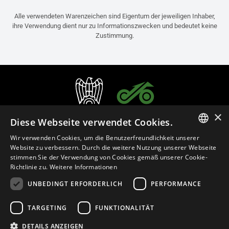
Alle verwendeten Warenzeichen sind Eigentum der jeweiligen Inhaber,
ihre Verwendung dient nur zu Informationszwecken und bedeutet keine
Zustimmung.
×
Diese Webseite verwendet Cookies.
Wir verwenden Cookies, um die Benutzerfreundlichkeit unserer
ITALIAN
Website zu verbessern. Durch die weitere Nutzung unserer Webseite
stimmen Sie der Verwendung von Cookies gemäß unserer Cookie-
ENGLISH
Richtlinie zu.
Weitere Informationen
FRENCH
UNBEDINGT ERFORDERLICH
PERFORMANCE
Deutsch (Deutschland)
SPANISH
TARGETING
FUNKTIONALITÄT
GERMAN
Datenschutzerklärung
Cookie Settings
Cookie-Erklärung
DETAILS ANZEIGEN