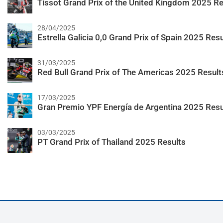
Tissot Grand Prix of the United Kingdom 2025 Re
28/04/2025
Estrella Galicia 0,0 Grand Prix of Spain 2025 Resu
31/03/2025
Red Bull Grand Prix of The Americas 2025 Result
17/03/2025
Gran Premio YPF Energía de Argentina 2025 Resu
03/03/2025
PT Grand Prix of Thailand 2025 Results