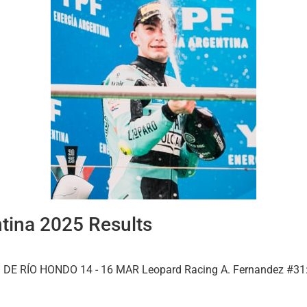
tina 2025 Results
DE RÍO HONDO 14 - 16 MAR Leopard Racing A. Fernandez #31: 2