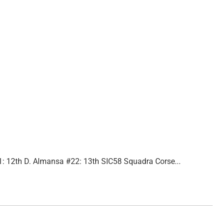
 12th D. Almansa #22: 13th SIC58 Squadra Corse...