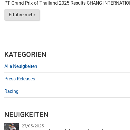
PT Grand Prix of Thailand 2025 Results CHANG INTERNATIONA
Erfahre mehr
KATEGORIEN
Alle Neuigkeiten
Press Releases
Racing
NEUIGKEITEN
27/05/2025