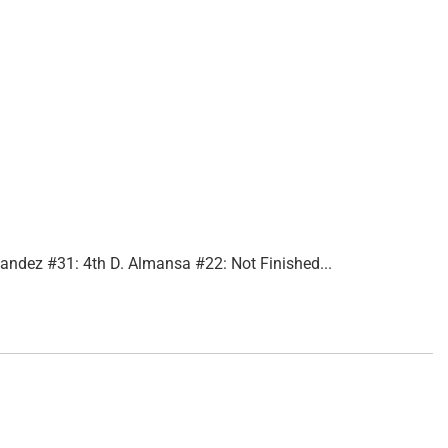
andez #31: 4th D. Almansa #22: Not Finished...