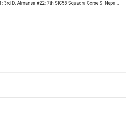
3rd D. Almansa #22: 7th SIC58 Squadra Corse S. Nepa...