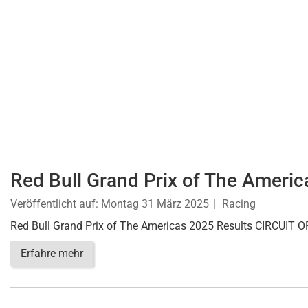
Red Bull Grand Prix of The Americ
Veröffentlicht auf:
Montag 31 März 2025
Racing
Red Bull Grand Prix of The Americas 2025 Results CIRCUIT 
Erfahre mehr