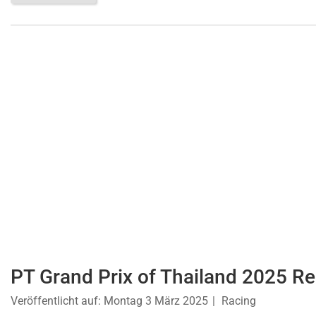
PT Grand Prix of Thailand 2025 Re
Veröffentlicht auf:
Montag 3 März 2025
Racing