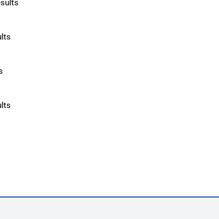
sults
lts
s
lts