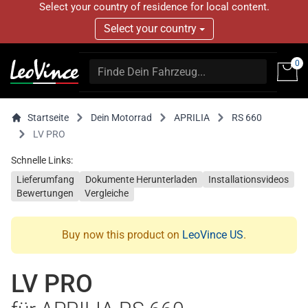
Select your country of residence for local content.
Select your country
0
Startseite
Dein Motorrad
APRILIA
RS 660
LV PRO
Schnelle Links:
Lieferumfang
Dokumente Herunterladen
Installationsvideos
Bewertungen
Vergleiche
Buy now this product on
LeoVince US
.
LV PRO