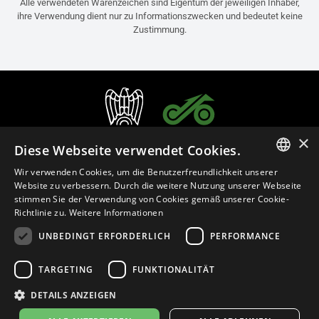
Alle verwendeten Warenzeichen sind Eigentum der jeweiligen Inhaber,
ihre Verwendung dient nur zu Informationszwecken und bedeutet keine
Zustimmung.
×
Diese Webseite verwendet Cookies.
Wir verwenden Cookies, um die Benutzerfreundlichkeit unserer
ITALIAN
Website zu verbessern. Durch die weitere Nutzung unserer Webseite
stimmen Sie der Verwendung von Cookies gemäß unserer Cookie-
ENGLISH
Richtlinie zu.
Weitere Informationen
FRENCH
UNBEDINGT ERFORDERLICH
PERFORMANCE
Deutsch (Deutschland)
SPANISH
TARGETING
FUNKTIONALITÄT
GERMAN
Datenschutzerklärung
Cookie Settings
Cookie-Erklärung
DETAILS ANZEIGEN
Geschäftsrichtlinien