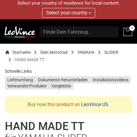
Select your country of residence for local content.
Select your country
0
Startseite
Dein Motorrad
YAMAHA
SLIDER
HAND MADE TT
Schnelle Links:
Lieferumfang
Dokumente Herunterladen
Installationsvideos
Verwandte Produkte
Vergleiche
Buy now this product on
LeoVince US
.
HAND MADE TT