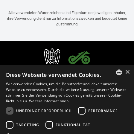
Alle verwendeten Warenzeichen sind Eigentum der jeweiligen Inhaber,
ihre Verwendung dient nur zu Informationszwecken und bedeutet keine
Zustimmung.
×
Diese Webseite verwendet Cookies.
Wir verwenden Cookies, um die Benutzerfreundlichkeit unserer
ITALIAN
Website zu verbessern. Durch die weitere Nutzung unserer Webseite
stimmen Sie der Verwendung von Cookies gemäß unserer Cookie-
ENGLISH
Richtlinie zu.
Weitere Informationen
FRENCH
UNBEDINGT ERFORDERLICH
PERFORMANCE
Deutsch (Deutschland)
SPANISH
TARGETING
FUNKTIONALITÄT
GERMAN
Datenschutzerklärung
Cookie Settings
Cookie-Erklärung