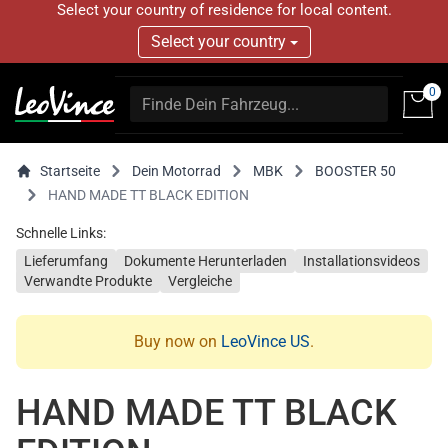
Select your country of residence for local content.
Select your country
0
Startseite
Dein Motorrad
MBK
BOOSTER 50
HAND MADE TT BLACK EDITION
Schnelle Links:
Lieferumfang
Dokumente Herunterladen
Installationsvideos
Verwandte Produkte
Vergleiche
Buy now on
LeoVince US
.
HAND MADE TT BLACK