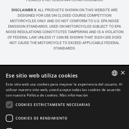
DISCLAIMER 3
: ALL PRODUCTS SHOWN ON THIS WEBSITE ARE
DESIGNED FOR USE ON CLOSED COURSE COMPETITION
MOTORCYCLES ONLY AND DO NOT CONFORM TO U.S. EPA NOISE
EMISSION STANDARDS. USED ON MOTORCYCLES SUBJECT TO EPA
NOISE REGULATIONS CONSTITUTES TAMPERING AND IS A VIOLATION
OF FEDERAL LAW UNLESS IT CAN BE SHOWN THAT SUCH USE DOES
NOT CAUSE THE MOTORCYCLE TO EXCEED APPLICABLE FEDERAL
STANDARDS.
×
Ese sitio web utiliza cookies
Este sitio web usa cookies para mejorar la experiencia del usuario. Al
ITALIAN
utilizar nuestro sitio web, usted acepta todas las cookies de acuerdo
con nuestra Política de cookies.
Más información
ENGLISH
COOKIES ESTRICTAMENTE NECESARIAS
FRENCH
SPANISH
COOKIES DE RENDIMIENTO
GERMAN