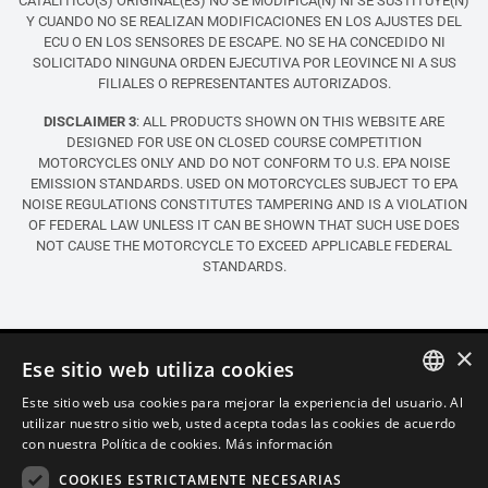
CATALÍTICO(S) ORIGINAL(ES) NO SE MODIFICA(N) NI SE SUSTITUYE(N)
Y CUANDO NO SE REALIZAN MODIFICACIONES EN LOS AJUSTES DEL
ECU O EN LOS SENSORES DE ESCAPE. NO SE HA CONCEDIDO NI
SOLICITADO NINGUNA ORDEN EJECUTIVA POR LEOVINCE NI A SUS
FILIALES O REPRESENTANTES AUTORIZADOS.
DISCLAIMER 3
: ALL PRODUCTS SHOWN ON THIS WEBSITE ARE
DESIGNED FOR USE ON CLOSED COURSE COMPETITION
MOTORCYCLES ONLY AND DO NOT CONFORM TO U.S. EPA NOISE
EMISSION STANDARDS. USED ON MOTORCYCLES SUBJECT TO EPA
NOISE REGULATIONS CONSTITUTES TAMPERING AND IS A VIOLATION
OF FEDERAL LAW UNLESS IT CAN BE SHOWN THAT SUCH USE DOES
NOT CAUSE THE MOTORCYCLE TO EXCEED APPLICABLE FEDERAL
STANDARDS.
×
Ese sitio web utiliza cookies
Este sitio web usa cookies para mejorar la experiencia del usuario. Al
ITALIAN
utilizar nuestro sitio web, usted acepta todas las cookies de acuerdo
con nuestra Política de cookies.
Más información
ENGLISH
COOKIES ESTRICTAMENTE NECESARIAS