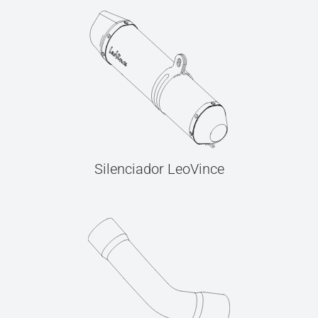
Silenciador LeoVince