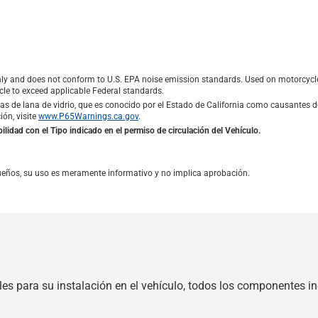
ly and does not conform to U.S. EPA noise emission standards. Used on motorcycles
le to exceed applicable Federal standards.
s de lana de vidrio, que es conocido por el Estado de California como causantes d
ón, visite
www.P65Warnings.ca.gov
.
ilidad con el Tipo indicado en el permiso de circulación del Vehículo.
ueños, su uso es meramente informativo y no implica aprobación.
les para su instalación en el vehículo, todos los componentes inc