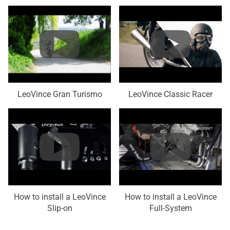
LeoVince Gran Turismo
LeoVince Classic Racer
How to install a LeoVince
How to install a LeoVince
Slip-on
Full-System