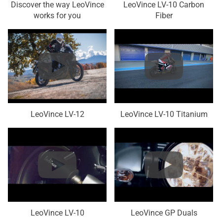
Discover the way LeoVince
LeoVince LV-10 Carbon
works for you
Fiber
LeoVince LV-12
LeoVince LV-10 Titanium
LeoVince LV-10
LeoVince GP Duals