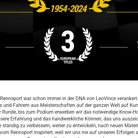
Rennsport war schon immer in der DNA von LeoVince verankert
ms und Fahrern aus Meisterschaften auf der ganzen Welt auf Ku
er Runde, bis zum Podium erwerben wir das notwendige Know-How
nsere Erfahrung und das handwerkliche Können, das uns auszeic
e ständig zu verbessern, weiter zu entwickeln, nach neuen Mate
 vom Rennsport inspiriert, weil wir uns nie auf unseren Erfolgen 