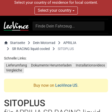
Select your country of residence for local content.
Select your country
Startseite
Dein Motorrad
APRILIA
SR RACING liquid cooled
SITOPLUS
Schnelle Links:
Lieferumfang
Dokumente Herunterladen
Installationsvideos
Vergleiche
Buy now on
LeoVince US
.
SITOPLUS