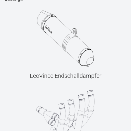
LeoVince Endschalldämpfer