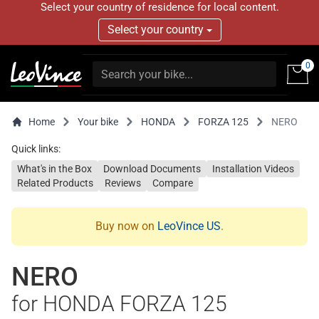
Select your country of residence for local content.
Select your country
0
Home
Your bike
HONDA
FORZA 125
NERO
Quick links:
What's in the Box
Download Documents
Installation Videos
Related Products
Reviews
Compare
Buy now on
LeoVince US
.
NERO
for HONDA FORZA 125