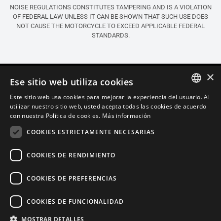
NOISE REGULATIONS CONSTITUTES TAMPERING AND IS A VIOLATION
OF FEDERAL LAW UNLESS IT CAN BE SHOWN THAT SUCH USE DOES
NOT CAUSE THE MOTORCYCLE TO EXCEED APPLICABLE FEDERAL
STANDARDS.
×
Ese sitio web utiliza cookies
Este sitio web usa cookies para mejorar la experiencia del usuario. Al
ITALIAN
utilizar nuestro sitio web, usted acepta todas las cookies de acuerdo
con nuestra Política de cookies.
Más información
ENGLISH
COOKIES ESTRICTAMENTE NECESARIAS
FRENCH
SPANISH
COOKIES DE RENDIMIENTO
GERMAN
COOKIES DE PREFERENCIAS
Español (Estados Unidos)
COOKIES DE FUNCIONALIDAD
Política de Confidencialidad
Cookie Settings
Política de Cookies
MOSTRAR DETALLES